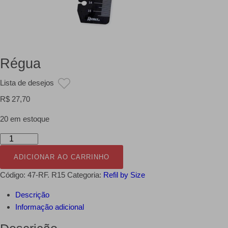
Régua
Lista de desejos
R$
27,70
20 em estoque
Régua
quantidade
ADICIONAR AO CARRINHO
Código:
47-RF. R15
Categoria:
Refil by Size
Descrição
Informação adicional