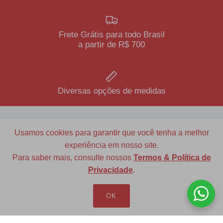
Frete Grátis para todo Brasil
a partir de R$ 700
Diversas opções de medidas
Usamos cookies para garantir que você tenha a melhor
Redfax Indústria e Comércio Ltda
experiência em nosso site.
redfax@redfax.com.br
Para saber mais, consulte nossos
Termos & Política de
Privacidade
.
(11) 95207-5529
OK