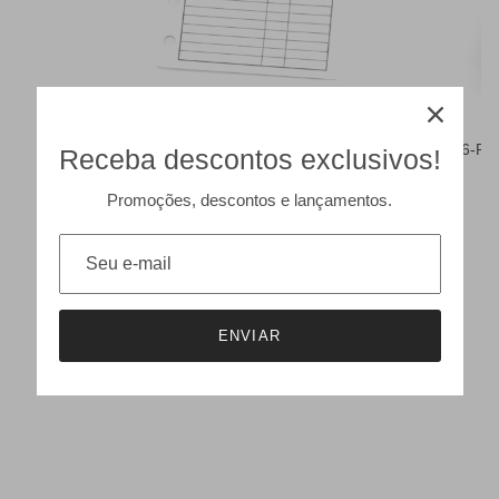
202-RF. MP 25 - Telephone Numbers
226-RF.
Receba descontos exclusivos!
Promoções, descontos e lançamentos.
ENVIAR