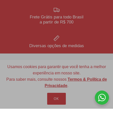
Frete Grátis para todo Brasil
a partir de R$ 700
Diversas opções de medidas
Usamos cookies para garantir que você tenha a melhor
Redfax Indústria e Comércio Ltda
experiência em nosso site.
redfax@redfax.com.br
Para saber mais, consulte nossos
Termos & Política de
Privacidade
.
(11) 95207-5529
OK