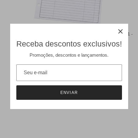
304 - RPS 61 - Expenses
221 -RF
Receba descontos exclusivos!
Promoções, descontos e lançamentos.
ENVIAR