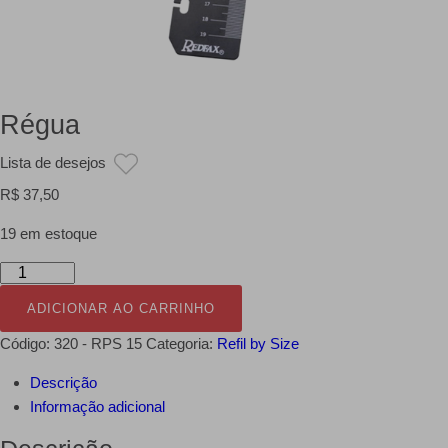
Régua
Lista de desejos
R$
37,50
19 em estoque
Régua
quantidade
ADICIONAR AO CARRINHO
Código:
320 - RPS 15
Categoria:
Refil by Size
Descrição
Informação adicional