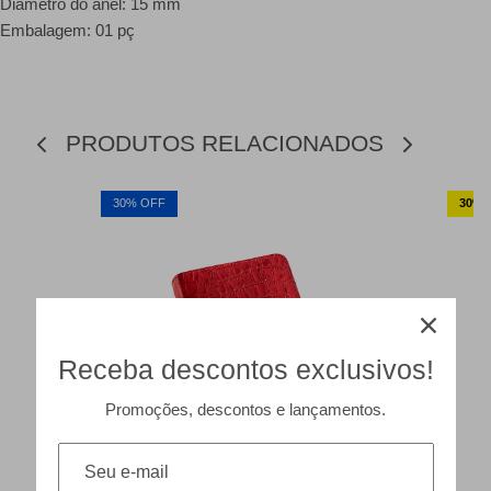
Diâmetro do anel: 15 mm
Embalagem: 01 pç
PRODUTOS RELACIONADOS
30% OFF
30% o
Receba descontos exclusivos!
Promoções, descontos e lançamentos.