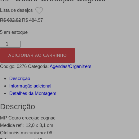
Lista de desejos
O
O
R$
692,82
R$
484,97
preço
preço
5 em estoque
original
atual
era:
é:
MP
R$ 692,82.
R$ 484,97.
Couro
ADICIONAR AO CARRINHO
Crocojac
Cognac
Código:
0276
Categoria:
Agendas/Organizers
quantidade
Descrição
Informação adicional
Detalhes da Montagem
Descrição
MP Couro crocojac cognac
Medida refil: 12,0 x 8,1 cm
Qtd anéis mecanismo: 06