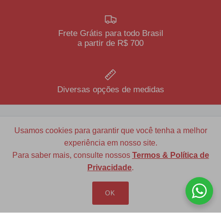
Frete Grátis para todo Brasil
a partir de R$ 700
Diversas opções de medidas
Usamos cookies para garantir que você tenha a melhor
Redfax Indústria e Comércio Ltda
experiência em nosso site.
redfax@redfax.com.br
Para saber mais, consulte nossos
Termos & Política de
Privacidade
.
(11) 95207-5529
OK