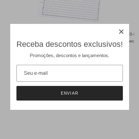
de
305 - RPS 64 - RPS – Folha Pautada Branca
203-RF.
Horizontal
Special
Receba descontos exclusivos!
Promoções, descontos e lançamentos.
ENVIAR