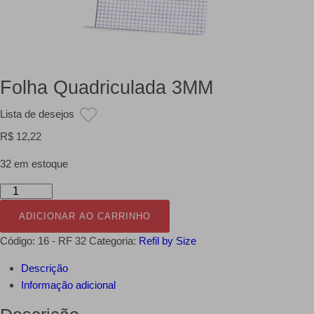
Folha Quadriculada 3MM
Lista de desejos
R$
12,22
32 em estoque
Folha
Quadriculada
ADICIONAR AO CARRINHO
3MM
quantidade
Código:
16 - RF 32
Categoria:
Refil by Size
Descrição
Informação adicional