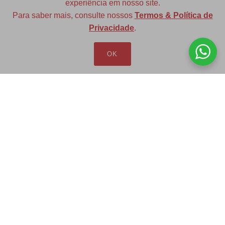
experiência em nosso site.
Para saber mais, consulte nossos
Termos & Política de
Diversas opções de medidas
Privacidade
.
OK
Redfax Indústria e Comércio Ltda
redfax@redfax.com.br
(11) 95207-5529
LOJA VIRTUAL
Produtos
Minha Conta
Pedidos