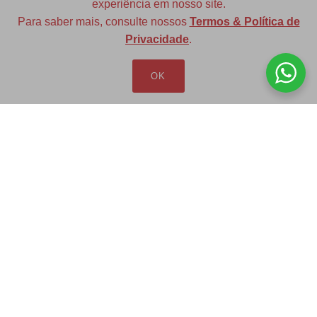
experiência em nosso site.
Para saber mais, consulte nossos
Termos & Política de
Diversas opções de medidas
Privacidade
.
OK
Redfax Indústria e Comércio Ltda
redfax@redfax.com.br
(11) 95207-5529
LOJA VIRTUAL
Produtos
Minha Conta
Pedidos