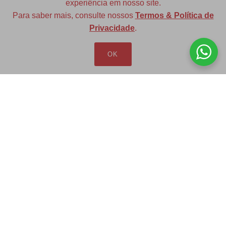
experiência em nosso site.
Para saber mais, consulte nossos
Termos & Política de
Diversas opções de medidas
Privacidade
.
OK
Redfax Indústria e Comércio Ltda
redfax@redfax.com.br
(11) 95207-5529
LOJA VIRTUAL
Produtos
Minha Conta
Pedidos