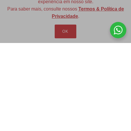
experiência em nosso site.
Para saber mais, consulte nossos
Termos & Política de
Diversas opções de medidas
Privacidade
.
OK
Redfax Indústria e Comércio Ltda
redfax@redfax.com.br
(11) 95207-5529
LOJA VIRTUAL
Produtos
Minha Conta
Pedidos