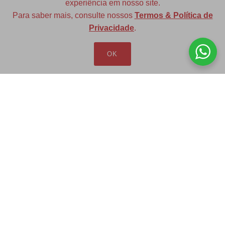
experiência em nosso site.
Para saber mais, consulte nossos
Termos & Política de
Diversas opções de medidas
Privacidade
.
OK
Redfax Indústria e Comércio Ltda
redfax@redfax.com.br
(11) 95207-5529
LOJA VIRTUAL
Produtos
Minha Conta
Pedidos