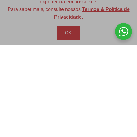
experiência em nosso site.
Para saber mais, consulte nossos
Termos & Política de
Diversas opções de medidas
Privacidade
.
OK
Redfax Indústria e Comércio Ltda
redfax@redfax.com.br
(11) 95207-5529
LOJA VIRTUAL
Produtos
Minha Conta
Pedidos