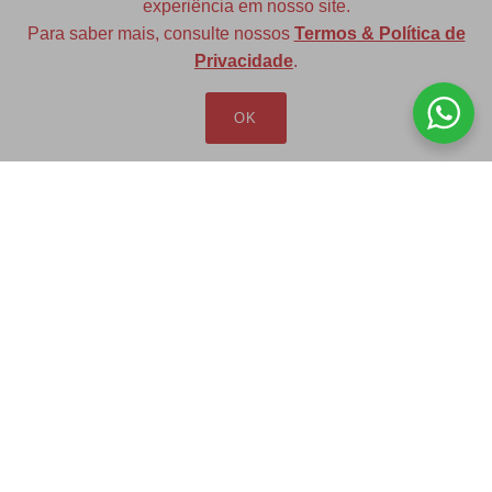
experiência em nosso site.
Para saber mais, consulte nossos
Termos & Política de
Diversas opções de medidas
Privacidade
.
OK
Redfax Indústria e Comércio Ltda
redfax@redfax.com.br
(11) 95207-5529
LOJA VIRTUAL
Produtos
Minha Conta
Pedidos