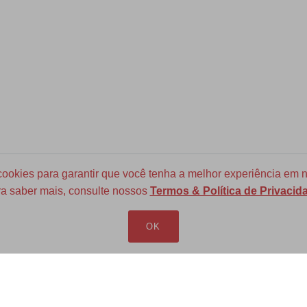
okies para garantir que você tenha a melhor experiência em n
a saber mais, consulte nossos
Termos & Política de Privacid
Frete Grátis para todo Brasil
a partir de R$ 700
OK
LOJA VIRTUAL
INFORMAÇÕES