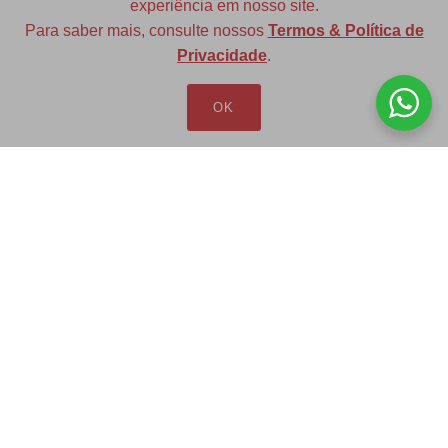
experiência em nosso site.
Para saber mais, consulte nossos
Termos & Política de
Diversas opções de medidas
Privacidade
.
OK
Redfax Indústria e Comércio Ltda
redfax@redfax.com.br
(11) 95207-5529
LOJA VIRTUAL
Produtos
Minha Conta
Pedidos