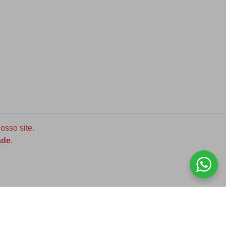
osso site.
ade
.
Diversas opções de medidas
ASSINE NOSSA NEWLETTER!