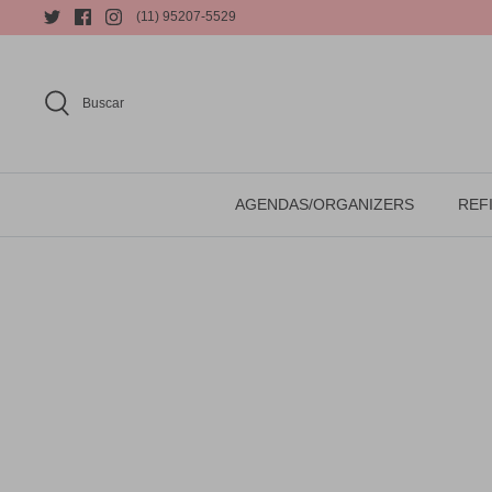
(11) 95207-5529
Buscar
AGENDAS/ORGANIZERS
REFI