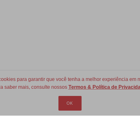
okies para garantir que você tenha a melhor experiência em n
a saber mais, consulte nossos
Termos & Política de Privacid
Frete Grátis para todo Brasil
a partir de R$ 700
OK
LOJA VIRTUAL
INFORMAÇÕES