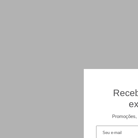
Receb
ex
Promoções, 