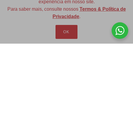
experiência em nosso site.
Para saber mais, consulte nossos
Termos & Política de
Diversas opções de medidas
Privacidade
.
OK
Redfax Indústria e Comércio Ltda
redfax@redfax.com.br
(11) 95207-5529
LOJA VIRTUAL
Produtos
Minha Conta
Pedidos