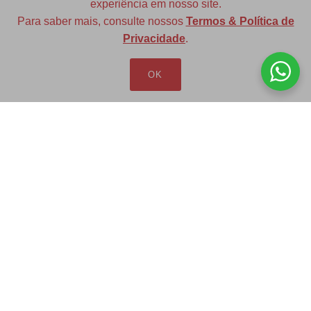
experiência em nosso site.
Para saber mais, consulte nossos
Termos & Política de
Diversas opções de medidas
Privacidade
.
OK
Redfax Indústria e Comércio Ltda
redfax@redfax.com.br
(11) 95207-5529
LOJA VIRTUAL
Produtos
Minha Conta
Pedidos