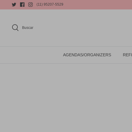
(11) 95207-5529
Buscar
AGENDAS/ORGANIZERS
REFI