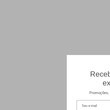
Receb
ex
Promoções, 