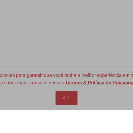
okies para garantir que você tenha a melhor experiência em n
a saber mais, consulte nossos
Termos & Política de Privacid
Frete Grátis para todo Brasil
a partir de R$ 700
OK
LOJA VIRTUAL
INFORMAÇÕES