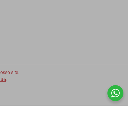
osso site.
ade
.
Diversas opções de medidas
ASSINE NOSSA NEWLETTER!