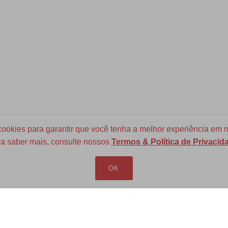
okies para garantir que você tenha a melhor experiência em n
a saber mais, consulte nossos
Termos & Política de Privacid
Frete Grátis para todo Brasil
a partir de R$ 700
OK
LOJA VIRTUAL
INFORMAÇÕES