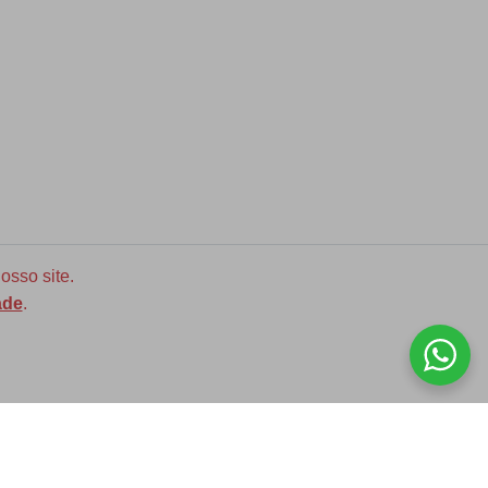
osso site.
ade
.
Diversas opções de medidas
ASSINE NOSSA NEWLETTER!