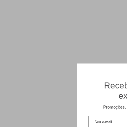
Receb
ex
Promoções, 