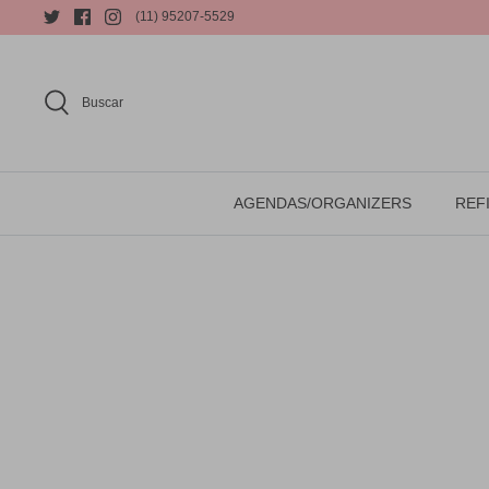
(11) 95207-5529
Buscar
AGENDAS/ORGANIZERS
REFI