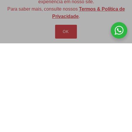
experiência em nosso site.
Para saber mais, consulte nossos
Termos & Política de
Diversas opções de medidas
Privacidade
.
OK
Redfax Indústria e Comércio Ltda
redfax@redfax.com.br
(11) 95207-5529
LOJA VIRTUAL
Produtos
Minha Conta
Pedidos