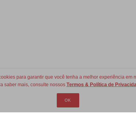
okies para garantir que você tenha a melhor experiência em n
a saber mais, consulte nossos
Termos & Política de Privacid
Frete Grátis para todo Brasil
a partir de R$ 700
OK
LOJA VIRTUAL
INFORMAÇÕES