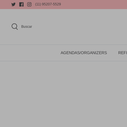
(11) 95207-5529
Buscar
AGENDAS/ORGANIZERS
REFI