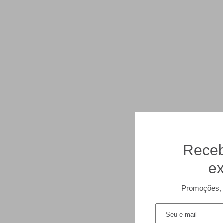
Receb
ex
Promoções, 