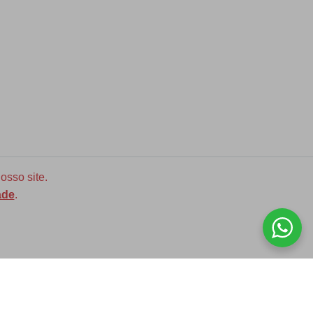
osso site.
ade
.
Diversas opções de medidas
ASSINE NOSSA NEWLETTER!