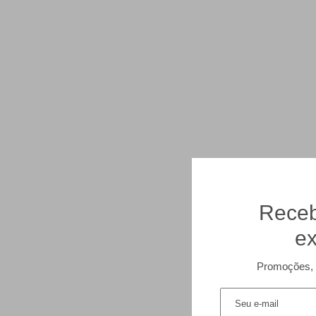
Receb
ex
Promoções, 