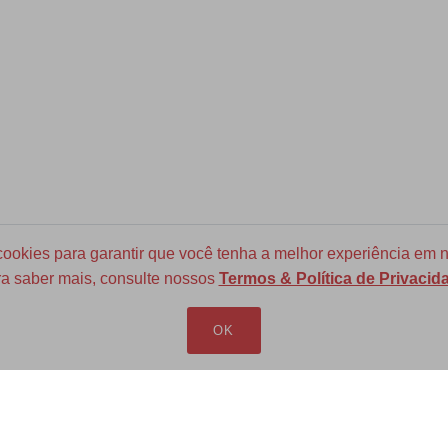
okies para garantir que você tenha a melhor experiência em n
a saber mais, consulte nossos
Termos & Política de Privacid
Frete Grátis para todo Brasil
a partir de R$ 700
OK
LOJA VIRTUAL
INFORMAÇÕES