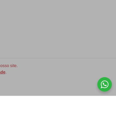
osso site.
ade
.
Diversas opções de medidas
ASSINE NOSSA NEWLETTER!