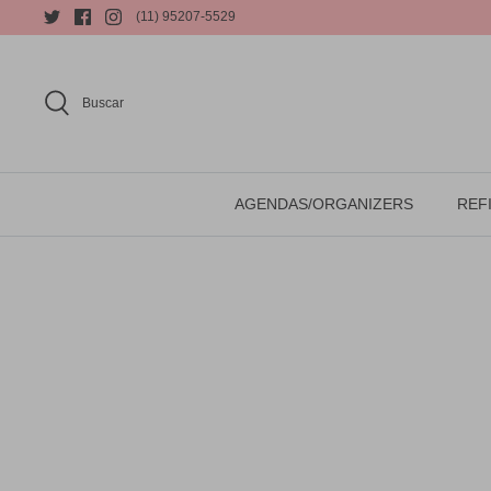
(11) 95207-5529
Buscar
AGENDAS/ORGANIZERS
REFI