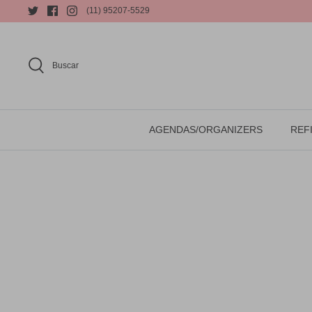
(11) 95207-5529
Buscar
AGENDAS/ORGANIZERS
REFI