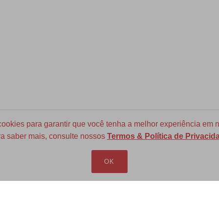
okies para garantir que você tenha a melhor experiência em n
a saber mais, consulte nossos
Termos & Política de Privacid
Frete Grátis para todo Brasil
a partir de R$ 700
OK
LOJA VIRTUAL
INFORMAÇÕES