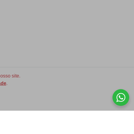
osso site.
ade
.
Diversas opções de medidas
ASSINE NOSSA NEWLETTER!