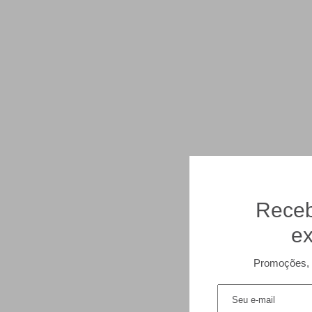
Receb
ex
Promoções, 