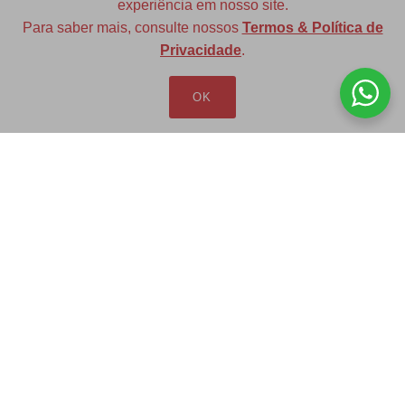
experiência em nosso site.
Para saber mais, consulte nossos
Termos & Política de
Diversas opções de medidas
Privacidade
.
OK
Redfax Indústria e Comércio Ltda
redfax@redfax.com.br
(11) 95207-5529
LOJA VIRTUAL
Produtos
Minha Conta
Pedidos