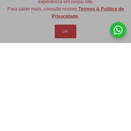
experiência em nosso site.
Para saber mais, consulte nossos
Termos & Política de
Diversas opções de medidas
Privacidade
.
OK
Redfax Indústria e Comércio Ltda
redfax@redfax.com.br
(11) 95207-5529
LOJA VIRTUAL
Produtos
Minha Conta
Pedidos