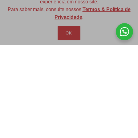
experiência em nosso site.
Para saber mais, consulte nossos
Termos & Política de
Diversas opções de medidas
Privacidade
.
OK
Redfax Indústria e Comércio Ltda
redfax@redfax.com.br
(11) 95207-5529
LOJA VIRTUAL
Produtos
Minha Conta
Pedidos