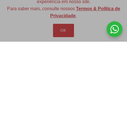
experiência em nosso site.
Para saber mais, consulte nossos
Termos & Política de
Diversas opções de medidas
Privacidade
.
OK
Redfax Indústria e Comércio Ltda
redfax@redfax.com.br
(11) 95207-5529
LOJA VIRTUAL
Produtos
Minha Conta
Pedidos